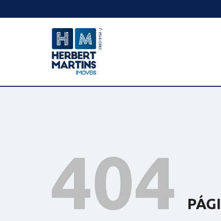
404
PÁG