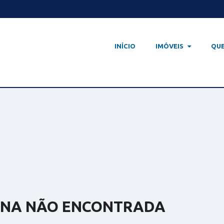
INÍCIO
IMÓVEIS
IMÓVEIS
QU
VENDA
LOCAÇÃO
INA NÃO ENCONTRADA